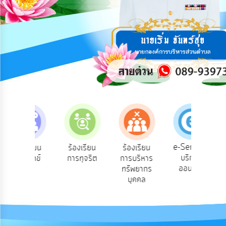
การ
ปฏิสัมพันธ์
ข้อมูล
รับ
ฟัง
ความ
คิด
เห็น
แผน
ยุทธศาสตร์/
แผน
e-Service
ร้องเรียน
ร้องเรียน
ร้องเรียน
ถา
พัฒนา
บริการ
ร้องทุกข์
การทุจริต
การบริหาร
ออนไลน์
ทรัพยากร
การ
บุคคล
บริหาร/
พัฒนา
ทรัพยากร
บุคคล