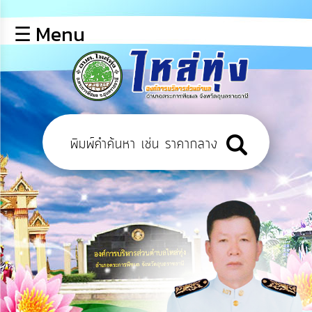
×
☰ Menu
lose
หน้า
หลัก
ข้อมูล
พื้น
ฐาน
บุคลากร
ข่าว
ประชาสัมพันธ์
การ
เปิด
เผย
ข้อมูล
สาธารณะ
OIT