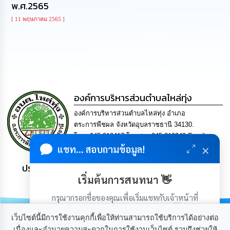
พ.ศ.2565
นโยบาย
No
[ 11 พฤษภาคม 2565 ]
Gift
Policy
การ
ดำเนิน
การ
เพื่อ
องค์การบริหารส่วนตำบลไหล่ทุ่ง
ป้องกัน
การ
องค์การบริหารส่วนตำบลไหล่ทุ่ง อำเภอ
ทุจริต
ตระการพืชผล จังหวัดอุบลราชธานี 34130.
โทร. 045-210417 โทรสาร 045-210949 Email
มาตรการ
×
แชท... สอบถามข้อมูล!
saraban-laithung@lgo.mail.go.th
ส่ง
เสริม
ประชาชน มีภูมิคุ้มกัน พึ่งพาตนเอง พอเพียง เป็นสุข
คุณธรรม
เริ่มต้นการสนทนา 👋
และ
ความ
กรุณากรอกชื่อของคุณเพื่อเริ่มแชทกับเจ้าหน้าที่
โปร่งใส
(เฉพาะในวันเวลาราชการ)
เว็บไซต์นี้มีการใช้งานคุกกี้เพื่อให้ท่านสามารถใช้บริการได้อย่างต่อ
ร้อง
เนื่องและอำนวยความสะดวกในการใช้งานเว็บไซต์ รวมถึงช่วยให้