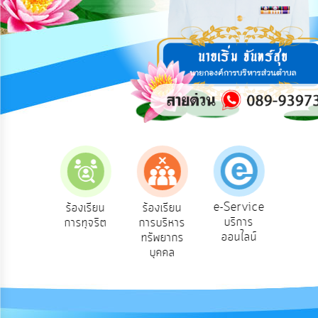
การ
ปฏิสัมพันธ์
ข้อมูล
รับ
ฟัง
ความ
คิด
เห็น
แผน
ยุทธศาสตร์/
แผน
e-Service
องเรียน
ร้องเรียน
ร้องเรียน
ถาม
พัฒนา
บริการ
องทุกข์
การทุจริต
การบริหาร
Q
ออนไลน์
ทรัพยากร
การ
บุคคล
บริหาร/
พัฒนา
ทรัพยากร
บุคคล