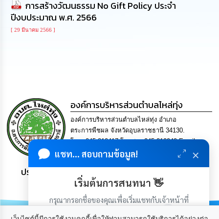
การสร้างวัฒนธรรม No Gift Policy ประจำ
นโยบาย
ปีงบประมาณ พ.ศ. 2566
No
Gift
[ 29 มีนาคม 2566 ]
Policy
การ
ดำเนิน
การ
เพื่อ
ป้องกัน
องค์การบริหารส่วนตำบลไหล่ทุ่ง
การ
ทุจริต
องค์การบริหารส่วนตำบลไหล่ทุ่ง อำเภอ
ตระการพืชผล จังหวัดอุบลราชธานี 34130.
มาตรการ
โทร. 045-210417 โทรสาร 045-210949 Email
ส่ง
×
แชท... สอบถามข้อมูล!
saraban-laithung@lgo.mail.go.th
เสริม
คุณธรรม
ประชาชน มีภูมิคุ้มกัน พึ่งพาตนเอง พอเพียง เป็นสุข
และ
เริ่มต้นการสนทนา 👋
ความ
โปร่งใส
กรุณากรอกชื่อของคุณเพื่อเริ่มแชทกับเจ้าหน้าที่
(เฉพาะในวันเวลาราชการ)
ร้อง