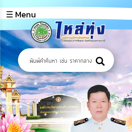
×
☰ Menu
lose
หน้า
หลัก
ข้อมูล
พื้น
ฐาน
บุคลากร
ข่าว
ประชาสัมพันธ์
การ
เปิด
เผย
ข้อมูล
สาธารณะ
OIT