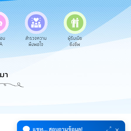
ตอบ
สำรวจความ
ผู้รับเบีย
ประเมินภาษี
A
พึงพอใจ
ยังชีพ
ท้องถิ่น
มมา
×
แชท... สอบถามข้อมูล!