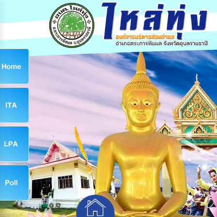
ก
9
9
จ