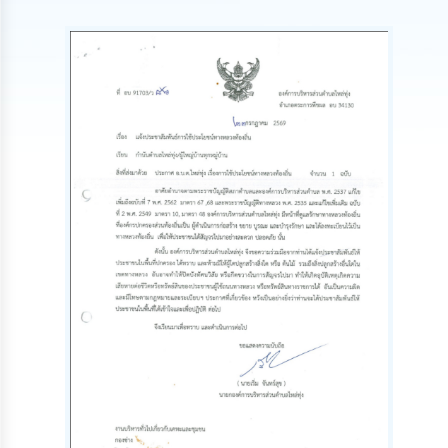
นโยบาย
No
Gift
Policy
การ
ดำเนิน
การ
เพื่อ
ป้องกัน
การ
ทุจริต
มาตรการ
ส่ง
เสริม
คุณธรรม
และ
ความ
โปร่งใส
ร้อง