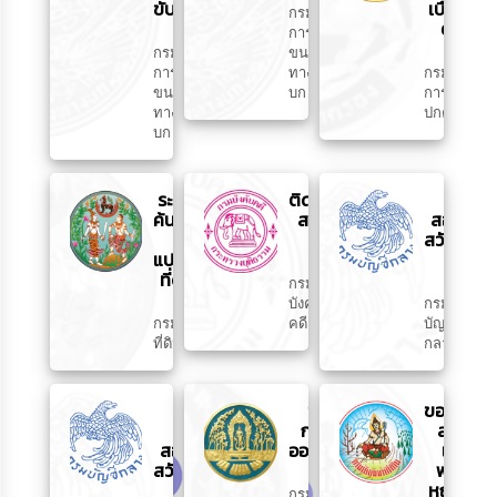
ขับขี่
เบื้อง
กรม
ต้น
การ
กรม
ขนส่ง
การ
ทาง
กรม
ขนส่ง
บก
การ
ทาง
ปกครอง
บก
ระบบ
ติดตาม
ตรวจ
ค้นหา
สถานะ
สอบสิทธิ์
รูป
คดี
สวัสดิการ
แปลง
สังคม
ที่ดิน
กรม
บังคับ
กรม
กรม
คดี
บัญชี
ที่ดิน
กลาง
ระบบ
ขอรับ
ขอรับ
ตรวจ
กล้าไม้
สาร
สอบสิทธิ
ออนไลน์
เร่ง
สวัสดิการ
พด.
รักษา
หญ้า
กรม