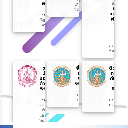
พยาบาล
แฝก
ป่า
และ
ไม้
เมล็ด
กรม
พันธุ์
บัญชี
พืช
กลาง
ปุ๋ย
สด
กรม
พัฒนาที่ดิน
ขอมี
ยื่นภาษี
ติดตาม
บัตร
รายได้
การขอ
ประจำ
บุคคล
คืนภาษี
ตัวคน
ธรรมดา
ภ.ง.ด
พิการ
91/90
กรม
กรม
สรรพากร
กรม
ส่ง
สรรพากร
เสริม
และ
พัฒนา
คุณภาพ