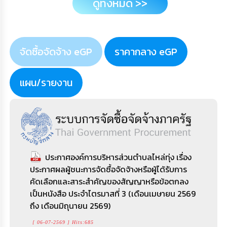
ดูทั้งหมด >>
จัดซื้อจัดจ้าง eGP
ราคากลาง eGP
แผน/รายงาน
ประกาศ อบต.ไหล่ทุ่ง สรุปผลการดำเนินการจัด
ซื้อจัดจ้างในรายเดือนมิถุนายน ประจำปีงบประมาณ
2569
ประกาศองค์การบริหารส่วนตำบลไหล่ทุ่ง เรื่อง
ราคากลางประกวดราคาซื้อครุภัณฑ์ยานพาหนะ
[ 09-07-2569 ] Hits:582
ประกาศผลผู้ชนะการจัดซื้อจัดจ้างหรือผู้ได้รับการ
และขนส่ง รถบรรทุก (ดีเซล) แบบบรรทุกน้ำ ขนาด
รายงานสรุปผลการจัดซื้อจัดจ้างหรือการจัดหา
คัดเลือกและสาระสำคัญของสัญญาหรือข้อตกลง
6 ตัน 6 ล้อ 6,000 ซีซี หรือกำลังเครื่องยนต์สูงสุด
พัสดุของหน่วยงานรายเดือน ไตรมาสที่ 1 - 2 ประจำ
เป็นหนังสือ ประจำไตรมาสที่ 3 (เดือนเมษายน 2569
ไม่ต่ำกว่า 170 กิโลวัตต์ จำนวน 1 คัน ด้วยวิธี
ปีงบประมาณ พ.ศ. 2569 องค์การบริหารส่วนตำบล
ถึง เดือนมิถุนายน 2569)
ประกวดราคาอิเล็กทรอนิกส์…
ไหล่ทุ่ง อำเภอตระการพืชผล จังหวัดอุบลราชธานี
[ 06-07-2569 ] Hits:685
[ 19-04-2566 ] Hits:5134