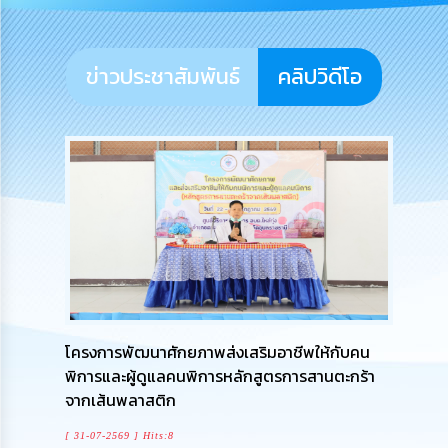
การ
บริหาร
งาน
ข่าวประชาสัมพันธ์
คลิปวิดีโอ
การ
ส่ง
เสริม
ความ
โปร่งใส
การ
จัด
ซื้อ
จัด
จ้าง
โครงการพัฒนาศักยภาพส่งเสริมอาชีพให้กับคน
การ
พิการและผู้ดูแลคนพิการหลักสูตรการสานตะกร้า
เงิน
การ
จากเส้นพลาสติก
คลัง
[ 31-07-2569 ] Hits:8