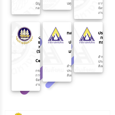
บัญชี
ปศุสัตว์
การ
กลาง
จัดหา
งาน
ระบบ
ขึ้น
ขอรับ
ค้นหา
ทะเบียน
ประโยชน์
งานทำ
ผู้
ทดแทน
และคน
ประกัน
กรณีว่าง
หางาน
ตน
งาน
(Smart
มาตรา
Job
40
สำนักงาน
Center)
ประกัน
สำนักงาน
สังคม
กรม
ประกัน
การ
สังคม
จัดหา
งาน