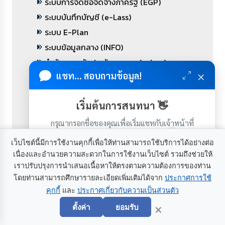
ระบบการจัดซื้อจัดจ้างภาครัฐ (EGP)
ระบบบันทึกบัญชี (e-Lass)
ระบบ E-Plan
ระบบข้อมูลกลาง (INFO)
สำนักงานหลักประกันสุขภาพ (สปสช.)
×
แชท... สอบถามข้อมูล!
ระบบแบบฟอร์มอิเล็กทรอนิกส์ (e-Report)
ระบบเบี้ยยังชีพ (Welfare)
เริ่มต้นการสนทนา 👋
ระบบการศึกษาท้องถิ่น (SIS)
ระบบศูนย์เด็กเล็กท้องถิ่น (CCIS)
กรุณากรอกชื่อของคุณเพื่อเริ่มแชทกับเจ้าหน้าที่
(เฉพาะในวันเวลาราชการ)
ระบบเลือกตั้ง อปท. (ELE)
เว็บไซต์นี้มีการใช้งานคุกกี้เพื่อให้ท่านสามารถใช้บริการได้อย่างต่อ
ระบบฝากข่าวของ อปท.
เนื่องและอำนวยความสะดวกในการใช้งานเว็บไซต์ รวมถึงช่วยให้
เราปรับปรุงการนำเสนอเนื้อหาให้ตรงตามความต้องการของท่าน
โดยท่านสามารถศึกษารายละเอียดเพิ่มเติมได้จาก
ประกาศการใช้
คุกกี้
และ
ประกาศเกี่ยวกับความเป็นส่วนตัว
เริ่มแชท
×
หน่วยงาน สถ.
ตั้งค่า
ยอมรับ