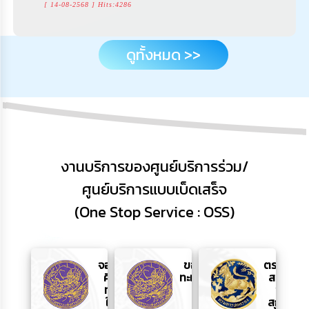
[ 14-08-2568 ] Hits:4286
ดูทั้งหมด >>
งานบริการของศูนย์บริการร่วม/
ศูนย์บริการแบบเบ็ดเสร็จ
(One Stop Service : OSS)
จอง
ขอเลข
ตรวจ
คิว
ทะเบียน
สอบ
ทำ
รถ
ชื่อ
ใบ
สกุล