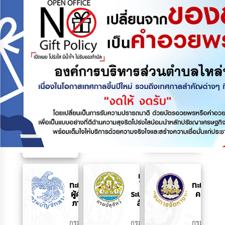
ชีวิต
คน
พิการ
ขอใช้
ขอใช้ไฟฟ้า
ขอใช้
น้ำ
ในเขต
ไฟฟ้า
ประปา
นนทบุรี
ในเขต
ในเขต
สมุทรปราการ
ต่าง
ต่าง
จังหวัด
จังหวัด
การ
ไฟฟ้า
การ
การ
นครหลวง
ไฟฟ้า
ประปา
ส่วน
ส่วน
ภูมิภาค
ภูมิภาค
ลง
แจ้ง
ขึ้น
ทะเบียน
โรค
ทะเบียน
ผู้ค้ากับ
ระบาด
คนว่าง
ภาครัฐ
สัตว์
งาน
กรม
กรม
กรม