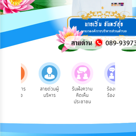
การ
ปฏิสัมพันธ์
ข้อมูล
รับ
ฟัง
ความ
คิด
เห็น
แผน
ยุทธศาสตร์/
แผน
อมูลการ
สายด่วนผู้
รับฟังความ
ร้องเรียน
ร้องเ
พัฒนา
ิดต่อ
บริหาร
คิดเห็น
ร้องทุกข์
การทุ
ประชาชน
การ
บริหาร/
พัฒนา
ทรัพยากร
บุคคล