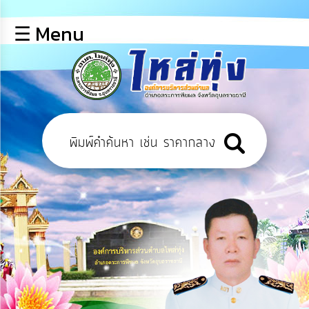
×
☰ Menu
lose
หน้า
หลัก
ข้อมูล
พื้น
ฐาน
บุคลากร
ข่าว
ประชาสัมพันธ์
การ
เปิด
เผย
ข้อมูล
สาธารณะ
OIT