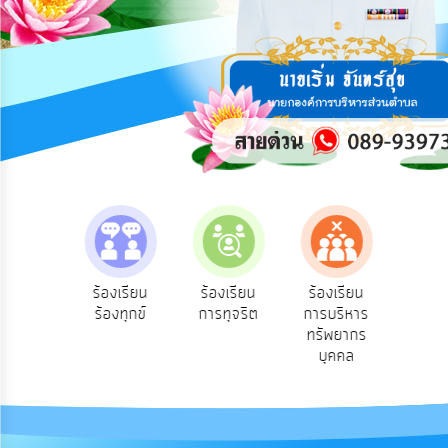
การ
ปฏิสัมพันธ์
ข้อมูล
รับ
ฟัง
ความ
คิด
เห็น
แผน
ยุทธศาสตร์/
แผน
e-Se
ฟังความ
ร้องเรียน
ร้องเรียน
ร้องเรียน
พัฒนา
บริ
ิดเห็น
ร้องทุกข์
การทุจริต
การบริหาร
ออน
ระชาชน
ทรัพยากร
การ
บุคคล
บริหาร/
พัฒนา
ทรัพยากร
บุคคล