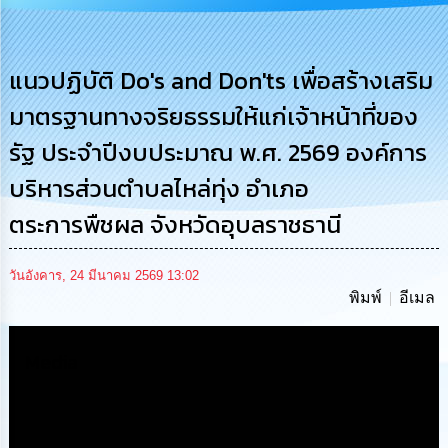
การ
บริหาร
งาน
แนวปฏิบัติ Do's and Don'ts เพื่อสร้างเสริม
มาตรฐานทางจริยธรรมให้แก่เจ้าหน้าที่ของ
การ
ส่ง
รัฐ ประจำปีงบประมาณ พ.ศ. 2569 องค์การ
เสริม
ความ
บริหารส่วนตำบลไหล่ทุ่ง อำเภอ
โปร่งใส
ตระการพืชผล จังหวัดอุบลราชธานี
การ
จัด
ซื้อ
วันอังคาร, 24 มีนาคม 2569 13:02
จัด
พิมพ์
อีเมล
จ้าง
Media
การ
เงิน
การ
คลัง