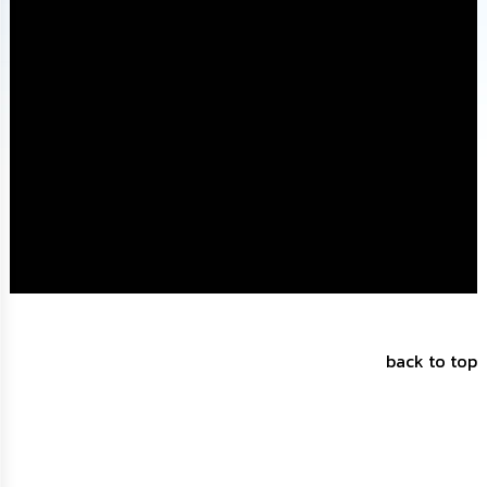
นโยบาย
No
Gift
Policy
การ
ดำเนิน
การ
เพื่อ
ป้องกัน
การ
ทุจริต
มาตรการ
ส่ง
เสริม
back to top
คุณธรรม
และ
ความ
โปร่งใส
ร้อง