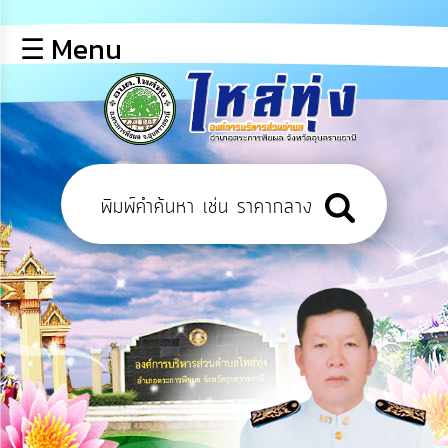
×
☰ Menu
lose
หน้า
หลัก
ข้อมูล
พื้น
ฐาน
บุคลากร
ข่าว
ประชาสัมพันธ์
การ
เปิด
เผย
ข้อมูล
สาธารณะ
OIT