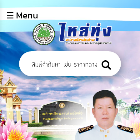
×
☰ Menu
lose
หน้า
หลัก
ข้อมูล
พื้น
ฐาน
บุคลากร
ข่าว
ประชาสัมพันธ์
การ
เปิด
เผย
ข้อมูล
สาธารณะ
OIT