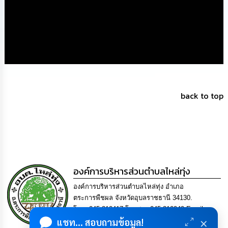
นโยบาย
No
Gift
Policy
การ
ดำเนิน
การ
เพื่อ
back to top
ป้องกัน
การ
ทุจริต
มาตรการ
ส่ง
เสริม
องค์การบริหารส่วนตำบลไหล่ทุ่ง
คุณธรรม
และ
องค์การบริหารส่วนตำบลไหล่ทุ่ง อำเภอ
ความ
ตระการพืชผล จังหวัดอุบลราชธานี 34130.
โปร่งใส
โทร. 045-210417 โทรสาร 045-210949 Email
×
แชท... สอบถามข้อมูล!
saraban-laithung@lgo.mail.go.th
ร้อง