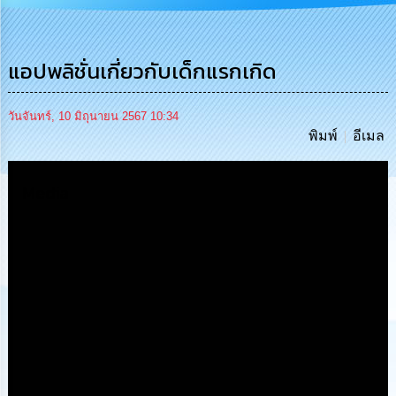
การ
บริหาร
งาน
แอปพลิชั่นเกี่ยวกับเด็กแรกเกิด
การ
ส่ง
วันจันทร์, 10 มิถุนายน 2567 10:34
เสริม
พิมพ์
อีเมล
ความ
โปร่งใส
Media
การ
จัด
ซื้อ
จัด
จ้าง
การ
เงิน
การ
คลัง