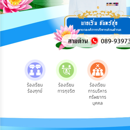
การ
ปฏิสัมพันธ์
ข้อมูล
รับ
ฟัง
ความ
คิด
เห็น
แผน
ยุทธศาสตร์/
แผน
e-Se
ฟังความ
ร้องเรียน
ร้องเรียน
ร้องเรียน
พัฒนา
บริ
ิดเห็น
ร้องทุกข์
การทุจริต
การบริหาร
ออน
ระชาชน
ทรัพยากร
การ
บุคคล
บริหาร/
พัฒนา
ทรัพยากร
บุคคล