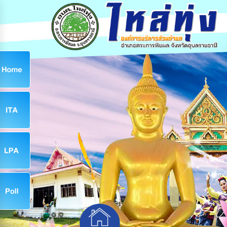
ก
9
9
จ