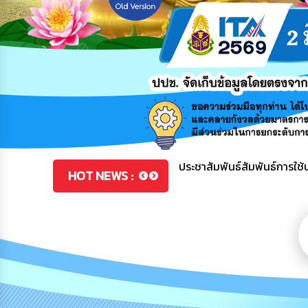
โครงการอบรมให้ความรู้สิทธิปร
โครงการพัฒนาศักยภาพส่งเสริม
ประชาสัมพันธ์สัมพันธ์การใช
HOT NEWS :
เส้นพลาสติก