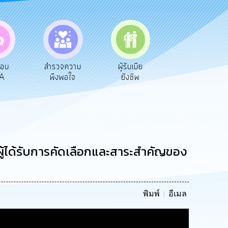
วจความ
ผู้รับเบีย
ประเมินภาษี
ทะเบียน
งพอใจ
ยังชีพ
ท้องถิ่น
พาณิชย์
ผู้ได้รับการคัดเลือกและสาระสำคัญของ
พิมพ์
อีเมล