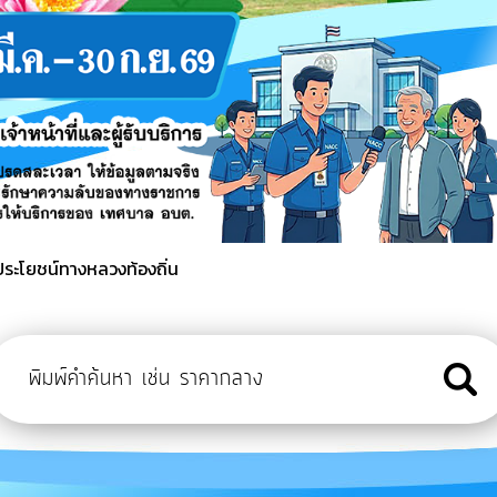
ะโยชน์ สวัสดิการและกฎหมาย คนพิการและผู้ดูแลคนพิการ
อาชีพให้กับคนพิการและผู้ดูแลคนพิการหลักสูตรการสานตะกร้าจาก
้ประโยชน์ทางหลวงท้องถิ่น