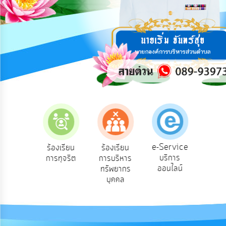
การ
ปฏิสัมพันธ์
ข้อมูล
รับ
ฟัง
ความ
คิด
เห็น
แผน
ยุทธศาสตร์/
แผน
e-Service
องเรียน
ร้องเรียน
ร้องเรียน
ถาม
พัฒนา
บริการ
องทุกข์
การทุจริต
การบริหาร
Q
ออนไลน์
ทรัพยากร
การ
บุคคล
บริหาร/
พัฒนา
ทรัพยากร
บุคคล