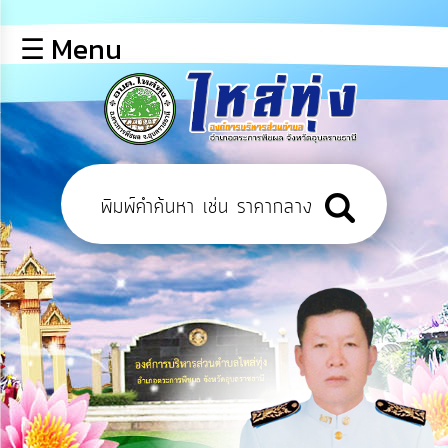
×
☰ Menu
lose
หน้า
หลัก
ข้อมูล
พื้น
ฐาน
บุคลากร
ข่าว
ประชาสัมพันธ์
การ
เปิด
เผย
ข้อมูล
สาธารณะ
OIT