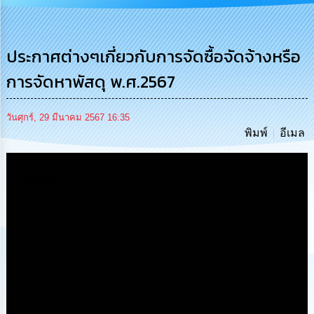
การ
บริหาร
งาน
ประกาศต่างๆเกี่ยวกับการจัดซื้อจัดจ้างหรือ
การจัดหาพัสดุ พ.ศ.2567
การ
ส่ง
เสริม
ความ
วันศุกร์, 29 มีนาคม 2567 16:35
โปร่งใส
พิมพ์
อีเมล
การ
Media
จัด
ซื้อ
จัด
จ้าง
การ
เงิน
การ
คลัง